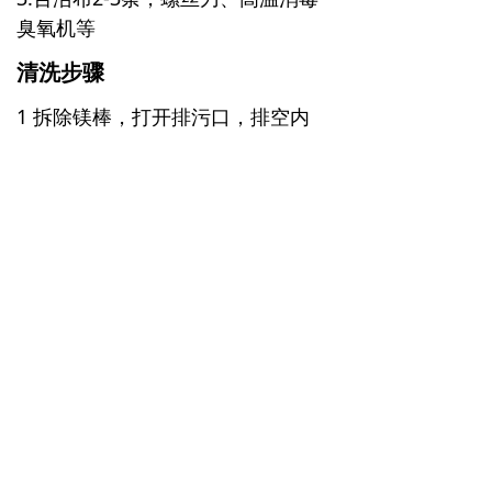
臭氧机等
清洗步骤
1 拆除镁棒，打开排污口，排空内
胆；
2 注入清洗剂，加热浸泡40分钟；
3 排出污水，并用高压水枪反复冲洗
至没有水垢水锈排出;
4 更换或安装镁棒，外观擦洗打蜡，
清理卫生间，服务完成。
了解更多热水器清洗信息，可致电客
户服务热线：0451-88008800