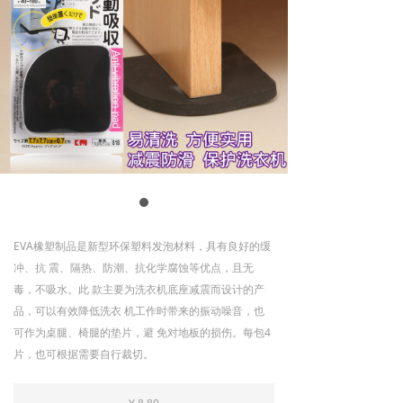
EVA橡塑制品是新型环保塑料发泡材料，具有良好的缓
冲、抗 震、隔热、防潮、抗化学腐蚀等优点，且无
毒，不吸水。此 款主要为洗衣机底座减震而设计的产
品，可以有效降低洗衣 机工作时带来的振动噪音，也
可作为桌腿、椅腿的垫片，避 免对地板的损伤。每包4
片，也可根据需要自行裁切。