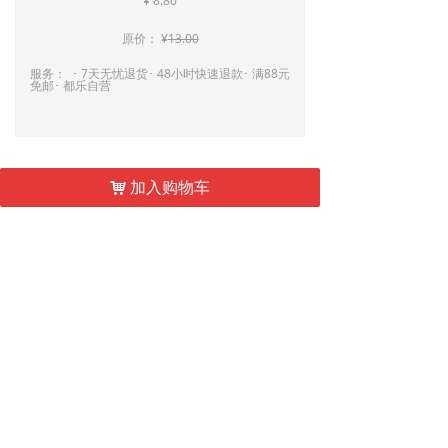
¥
8.80
原价：
¥
13.00
服务： ･ 7天无忧退货･ 48小时快速退款･ 满88元
免邮･ 都乐自营
加入购物车
낙
数量：
ꄷ
ꄸ
끄
收藏
上一个：
家具包装用护边护
下一个：
打包封箱透明胶
ꄴ
ꄲ