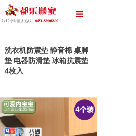
끀
0451-88008800
7x12小时服务热线
洗衣机防震垫 静音棉 桌脚
垫 电器防滑垫 冰箱抗震垫
4枚入