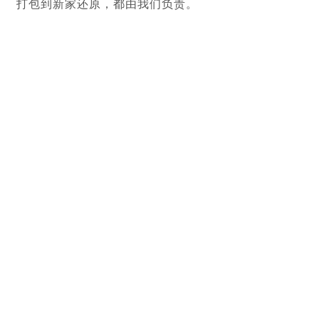
打包到新家还原，都由我们负责。
心动不如行动，选择
「都乐搬家
」
，
享受日式搬家的省心省力。
自有员工 安全友好